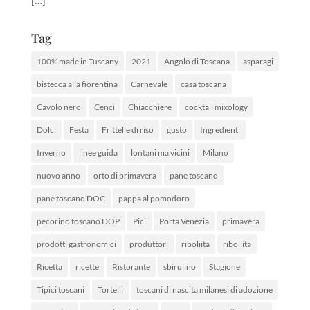
[…]
Tag
100% made in Tuscany
2021
Angolo di Toscana
asparagi
bistecca alla fiorentina
Carnevale
casa toscana
Cavolo nero
Cenci
Chiacchiere
cocktail mixology
Dolci
Festa
Frittelle di riso
gusto
Ingredienti
Inverno
linee guida
lontani ma vicini
Milano
nuovo anno
orto di primavera
pane toscano
pane toscano DOC
pappa al pomodoro
pecorino toscano DOP
Pici
Porta Venezia
primavera
prodotti gastronomici
produttori
riboliita
ribollita
Ricetta
ricette
Ristorante
sbirulino
Stagione
Tipici toscani
Tortelli
toscani di nascita milanesi di adozione