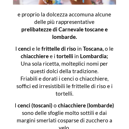
e proprio la dolcezza accomuna alcune
delle più rappresentative
prelibatezze di Carnevale toscane e
lombarde.
I
cenci
e le
frittelle di riso
in
Toscana,
o le
chiacchiere
e i
tortelli
in
Lombardia;
Una sola ricetta, molteplici nomi per
questi dolci della tradizione.
Friabili e dorati i cenci o chiacchiere,
soffici ed irresistibili le frittelle di riso e i
tortelli.
I
cenci (toscani)
o
chiacchiere (lombarde)
sono delle sfoglie molto sottili e dai
margini smerlati cosparse di zucchero a
velo.