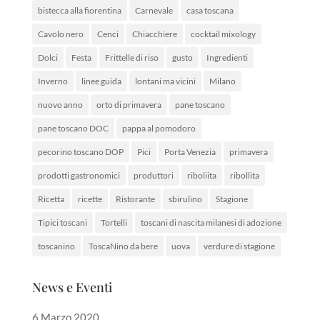
bistecca alla fiorentina
Carnevale
casa toscana
Cavolo nero
Cenci
Chiacchiere
cocktail mixology
Dolci
Festa
Frittelle di riso
gusto
Ingredienti
Inverno
linee guida
lontani ma vicini
Milano
nuovo anno
orto di primavera
pane toscano
pane toscano DOC
pappa al pomodoro
pecorino toscano DOP
Pici
Porta Venezia
primavera
prodotti gastronomici
produttori
riboliita
ribollita
Ricetta
ricette
Ristorante
sbirulino
Stagione
Tipici toscani
Tortelli
toscani di nascita milanesi di adozione
toscanino
ToscaNino da bere
uova
verdure di stagione
News e Eventi
6 Marzo 2020