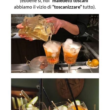
(ebbene sì, noi
“maledetti toscani”
abbiamo il vizio di
“toscanizzare”
tutto).