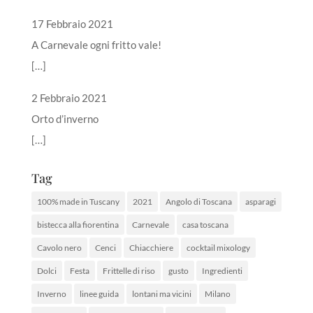
17 Febbraio 2021
A Carnevale ogni fritto vale!
[…]
2 Febbraio 2021
Orto d’inverno
[…]
Tag
100% made in Tuscany
2021
Angolo di Toscana
asparagi
bistecca alla fiorentina
Carnevale
casa toscana
Cavolo nero
Cenci
Chiacchiere
cocktail mixology
Dolci
Festa
Frittelle di riso
gusto
Ingredienti
Inverno
linee guida
lontani ma vicini
Milano