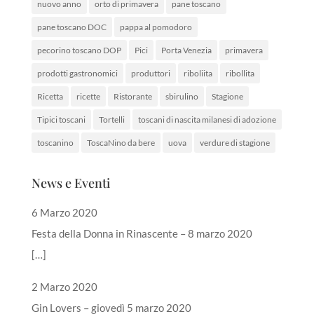
nuovo anno
orto di primavera
pane toscano
pane toscano DOC
pappa al pomodoro
pecorino toscano DOP
Pici
Porta Venezia
primavera
prodotti gastronomici
produttori
riboliita
ribollita
Ricetta
ricette
Ristorante
sbirulino
Stagione
Tipici toscani
Tortelli
toscani di nascita milanesi di adozione
toscanino
ToscaNino da bere
uova
verdure di stagione
News e Eventi
6 Marzo 2020
Festa della Donna in Rinascente – 8 marzo 2020
[…]
2 Marzo 2020
Gin Lovers – giovedì 5 marzo 2020