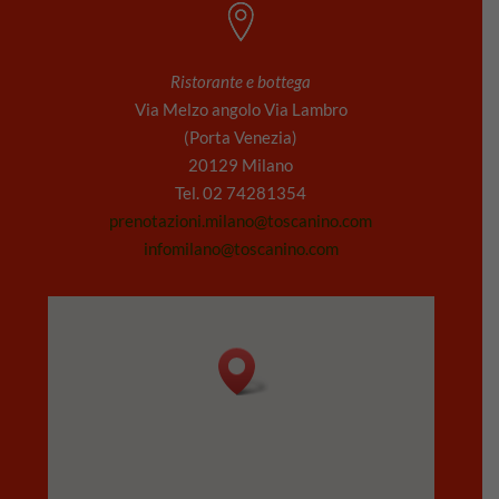
Ristorante e bottega
Via Melzo angolo Via Lambro
(Porta Venezia)
20129 Milano
Tel. 02 74281354
prenotazioni.milano@toscanino.com
infomilano@toscanino.com