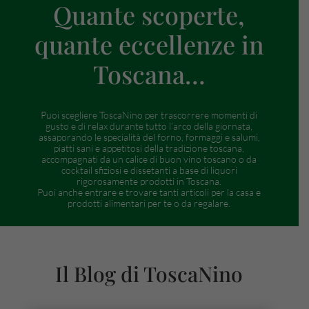
Quante scoperte,
quante eccellenze in
Toscana…
Puoi scegliere ToscaNino per trascorrere momenti di
gusto e di relax durante tutto l’arco della giornata,
assaporando le specialità del forno, formaggi e salumi,
piatti sani e appetitosi della tradizione toscana,
accompagnati da un calice di buon vino toscano o da
cocktail sfiziosi e dissetanti a base di liquori
rigorosamente prodotti in Toscana.
Puoi anche entrare e trovare tanti articoli per la casa e
prodotti alimentari per te o da regalare.
Il Blog di ToscaNino