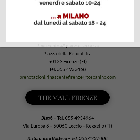
RINASCENTE FIRENZE
Caffetteria, ristorante e cocktail bar
Rinascente 4° piano e terrazza
Piazza della Repubblica
50123 Firenze (FI)
Tel. 055 4933468
prenotazioni.rinascentefirenze@toscanino.com
THE MALL FIRENZE
Bistrò
–
Tel. 055 4934964
Via Europa 8 – 50060 Leccio – Reggello (FI)
Ristorante e Bottega
– Tel. 055 4937488