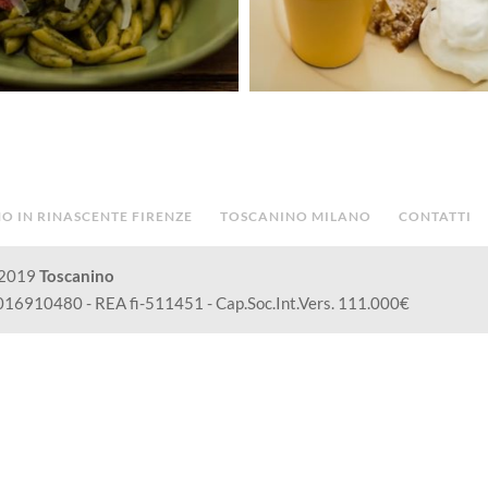
O IN RINASCENTE FIRENZE
TOSCANINO MILANO
CONTATTI
 2019
Toscanino
05016910480 - REA fi-511451 - Cap.Soc.Int.Vers. 111.000€