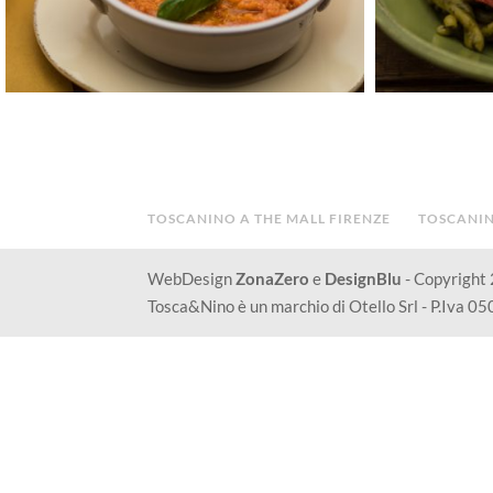
TOSCANINO A THE MALL FIRENZE
TOSCANIN
WebDesign
ZonaZero
e
DesignBlu
- Copyright
Tosca&Nino è un marchio di Otello Srl - P.Iva 