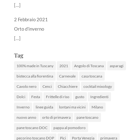
[…]
2 Febbraio 2021
Orto d’inverno
[…]
Tag
100% made in Tuscany
2021
Angolo di Toscana
asparagi
bistecca alla fiorentina
Carnevale
casa toscana
Cavolo nero
Cenci
Chiacchiere
cocktail mixology
Dolci
Festa
Frittelle di riso
gusto
Ingredienti
Inverno
linee guida
lontani ma vicini
Milano
nuovo anno
orto di primavera
pane toscano
pane toscano DOC
pappa al pomodoro
pecorino toscano DOP
Pici
Porta Venezia
primavera