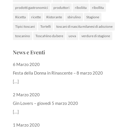
prodotti gastronomici
produttori
riboliita
ribollita
Ricetta
ricette
Ristorante
sbirulino
Stagione
Tipici toscani
Tortelli
toscani di nascita milanesi di adozione
toscanino
ToscaNino da bere
uova
verdure di stagione
News e Eventi
6 Marzo 2020
Festa della Donna in Rinascente – 8 marzo 2020
[…]
2 Marzo 2020
Gin Lovers – giovedì 5 marzo 2020
[…]
1 Marzo 2020