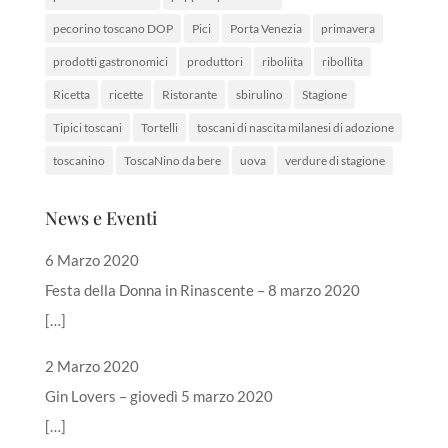
pecorino toscano DOP
Pici
Porta Venezia
primavera
prodotti gastronomici
produttori
riboliita
ribollita
Ricetta
ricette
Ristorante
sbirulino
Stagione
Tipici toscani
Tortelli
toscani di nascita milanesi di adozione
toscanino
ToscaNino da bere
uova
verdure di stagione
News e Eventi
6 Marzo 2020
Festa della Donna in Rinascente – 8 marzo 2020
[…]
2 Marzo 2020
Gin Lovers – giovedì 5 marzo 2020
[…]