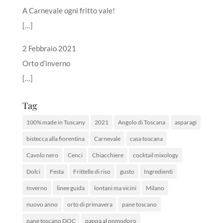
A Carnevale ogni fritto vale!
[…]
2 Febbraio 2021
Orto d’inverno
[…]
Tag
100% made in Tuscany
2021
Angolo di Toscana
asparagi
bistecca alla fiorentina
Carnevale
casa toscana
Cavolo nero
Cenci
Chiacchiere
cocktail mixology
Dolci
Festa
Frittelle di riso
gusto
Ingredienti
Inverno
linee guida
lontani ma vicini
Milano
nuovo anno
orto di primavera
pane toscano
pane toscano DOC
pappa al pomodoro