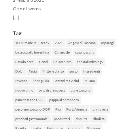
2 Febbraio 2021
Orto d’inverno
[…]
Tag
100% made in Tuscany
2021
Angolo di Toscana
asparagi
bistecca alla fiorentina
Carnevale
casa toscana
Cavolo nero
Cenci
Chiacchiere
cocktail mixology
Dolci
Festa
Frittelle di riso
gusto
Ingredienti
Inverno
linee guida
lontani ma vicini
Milano
nuovo anno
orto di primavera
pane toscano
pane toscano DOC
pappa al pomodoro
pecorino toscano DOP
Pici
Porta Venezia
primavera
prodotti gastronomici
produttori
riboliita
ribollita
Ricetta
ricette
Ristorante
sbirulino
Stagione