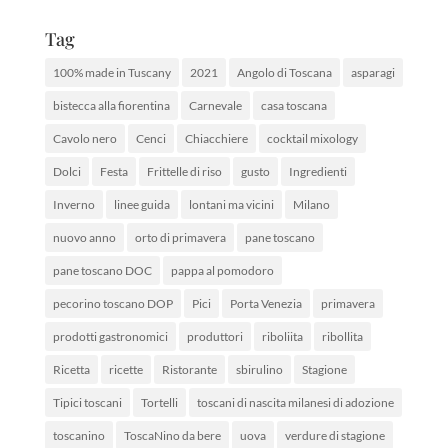
Tag
100% made in Tuscany
2021
Angolo di Toscana
asparagi
bistecca alla fiorentina
Carnevale
casa toscana
Cavolo nero
Cenci
Chiacchiere
cocktail mixology
Dolci
Festa
Frittelle di riso
gusto
Ingredienti
Inverno
linee guida
lontani ma vicini
Milano
nuovo anno
orto di primavera
pane toscano
pane toscano DOC
pappa al pomodoro
pecorino toscano DOP
Pici
Porta Venezia
primavera
prodotti gastronomici
produttori
riboliita
ribollita
Ricetta
ricette
Ristorante
sbirulino
Stagione
Tipici toscani
Tortelli
toscani di nascita milanesi di adozione
toscanino
ToscaNino da bere
uova
verdure di stagione