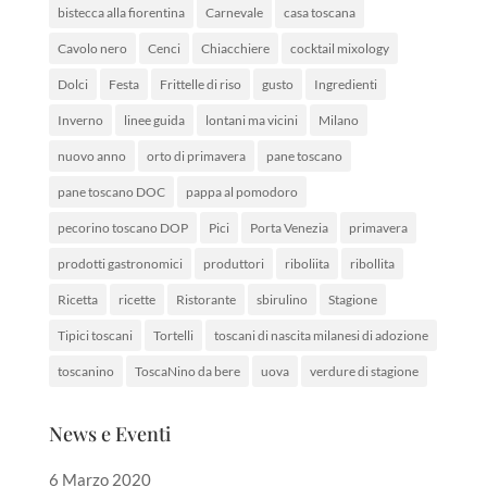
bistecca alla fiorentina
Carnevale
casa toscana
Cavolo nero
Cenci
Chiacchiere
cocktail mixology
Dolci
Festa
Frittelle di riso
gusto
Ingredienti
Inverno
linee guida
lontani ma vicini
Milano
nuovo anno
orto di primavera
pane toscano
pane toscano DOC
pappa al pomodoro
pecorino toscano DOP
Pici
Porta Venezia
primavera
prodotti gastronomici
produttori
riboliita
ribollita
Ricetta
ricette
Ristorante
sbirulino
Stagione
Tipici toscani
Tortelli
toscani di nascita milanesi di adozione
toscanino
ToscaNino da bere
uova
verdure di stagione
News e Eventi
6 Marzo 2020