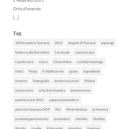
2 Febbraio 2021
Orto d’inverno
[…]
Tag
100% made in Tuscany
2021
Angolo di Toscana
asparagi
bistecca alla fiorentina
Carnevale
casa toscana
Cavolo nero
Cenci
Chiacchiere
cocktail mixology
Dolci
Festa
Frittelle di riso
gusto
Ingredienti
Inverno
linee guida
lontani ma vicini
Milano
nuovo anno
orto di primavera
pane toscano
pane toscano DOC
pappa al pomodoro
pecorino toscano DOP
Pici
Porta Venezia
primavera
prodotti gastronomici
produttori
riboliita
ribollita
Ricetta
ricette
Ristorante
sbirulino
Stagione