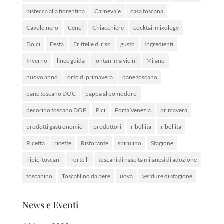
bistecca alla fiorentina
Carnevale
casa toscana
Cavolo nero
Cenci
Chiacchiere
cocktail mixology
Dolci
Festa
Frittelle di riso
gusto
Ingredienti
Inverno
linee guida
lontani ma vicini
Milano
nuovo anno
orto di primavera
pane toscano
pane toscano DOC
pappa al pomodoro
pecorino toscano DOP
Pici
Porta Venezia
primavera
prodotti gastronomici
produttori
riboliita
ribollita
Ricetta
ricette
Ristorante
sbirulino
Stagione
Tipici toscani
Tortelli
toscani di nascita milanesi di adozione
toscanino
ToscaNino da bere
uova
verdure di stagione
News e Eventi