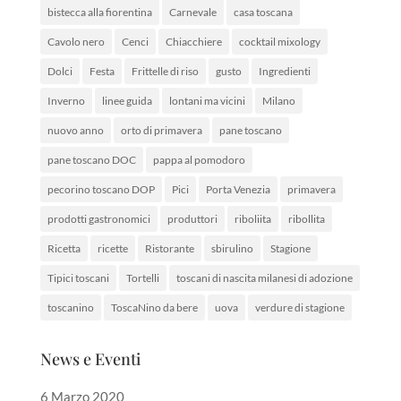
bistecca alla fiorentina
Carnevale
casa toscana
Cavolo nero
Cenci
Chiacchiere
cocktail mixology
Dolci
Festa
Frittelle di riso
gusto
Ingredienti
Inverno
linee guida
lontani ma vicini
Milano
nuovo anno
orto di primavera
pane toscano
pane toscano DOC
pappa al pomodoro
pecorino toscano DOP
Pici
Porta Venezia
primavera
prodotti gastronomici
produttori
riboliita
ribollita
Ricetta
ricette
Ristorante
sbirulino
Stagione
Tipici toscani
Tortelli
toscani di nascita milanesi di adozione
toscanino
ToscaNino da bere
uova
verdure di stagione
News e Eventi
6 Marzo 2020