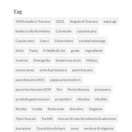
Tag
100% made in Tuscany
2021
Angolo di Toscana
asparagi
bistecca alla fiorentina
Carnevale
casa toscana
Cavolo nero
Cenci
Chiacchiere
cocktail mixology
Dolci
Festa
Frittelle di riso
gusto
Ingredienti
Inverno
linee guida
lontani ma vicini
Milano
nuovo anno
orto di primavera
pane toscano
pane toscano DOC
pappa al pomodoro
pecorino toscano DOP
Pici
Porta Venezia
primavera
prodotti gastronomici
produttori
riboliita
ribollita
Ricetta
ricette
Ristorante
sbirulino
Stagione
Tipici toscani
Tortelli
toscani di nascita milanesi di adozione
toscanino
ToscaNino da bere
uova
verdure di stagione