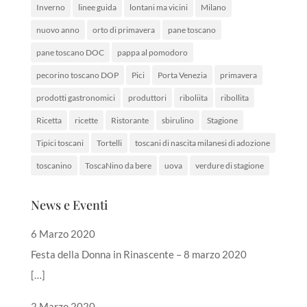
Inverno
linee guida
lontani ma vicini
Milano
nuovo anno
orto di primavera
pane toscano
pane toscano DOC
pappa al pomodoro
pecorino toscano DOP
Pici
Porta Venezia
primavera
prodotti gastronomici
produttori
riboliita
ribollita
Ricetta
ricette
Ristorante
sbirulino
Stagione
Tipici toscani
Tortelli
toscani di nascita milanesi di adozione
toscanino
ToscaNino da bere
uova
verdure di stagione
News e Eventi
6 Marzo 2020
Festa della Donna in Rinascente – 8 marzo 2020
[…]
2 Marzo 2020