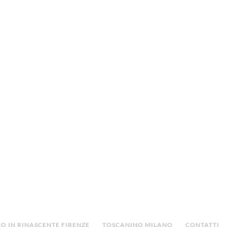
O IN RINASCENTE FIRENZE
TOSCANINO MILANO
CONTATTI