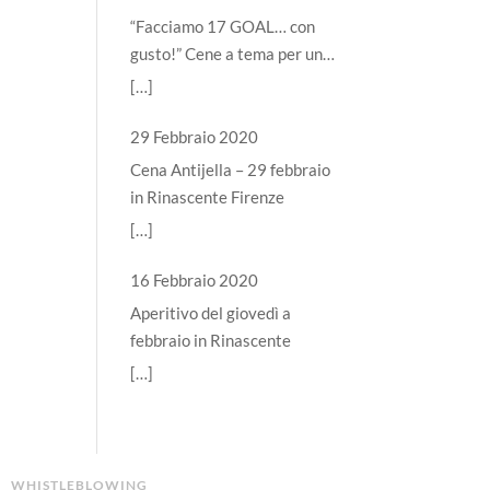
“Facciamo 17 GOAL… con
gusto!” Cene a tema per un
futuro sostenibile del nostro
[…]
pianeta
29 Febbraio 2020
Cena Antijella – 29 febbraio
in Rinascente Firenze
[…]
16 Febbraio 2020
Aperitivo del giovedì a
febbraio in Rinascente
[…]
WHISTLEBLOWING