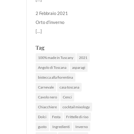
2 Febbraio 2021
Orto d’inverno
[…]
Tag
100% made in Tuscany
2021
Angolo di Toscana
asparagi
bistecca alla fiorentina
Carnevale
casa toscana
Cavolo nero
Cenci
Chiacchiere
cocktail mixology
Dolci
Festa
Frittelle di riso
gusto
Ingredienti
Inverno