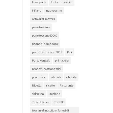
linee guida
lontani ma vicini
Milano
nuovo anno
orto di primavera
pane toscano
pane toscano DOC
pappa al pomodoro
pecorino toscano DOP
Pici
Porta Venezia
primavera
prodotti gastronomici
produttori
riboliita
ribollita
Ricetta
ricette
Ristorante
sbirulino
Stagione
Tipici toscani
Tortelli
toscani di nascita milanesi di