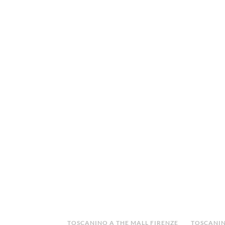
TOSCANINO A THE MALL FIRENZE
TOSCANIN