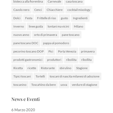
bistecca alla fiorentina
Carnevale
casa toscana
Cavolo nero
Cenci
Chiacchiere
cocktail mixology
Dolci
Festa
Frittelle di riso
gusto
Ingredienti
Inverno
linee guida
lontani ma vicini
Milano
nuovo anno
orto di primavera
pane toscano
pane toscano DOC
pappa al pomodoro
pecorino toscano DOP
Pici
Porta Venezia
primavera
prodotti gastronomici
produttori
riboliita
ribollita
Ricetta
ricette
Ristorante
sbirulino
Stagione
Tipici toscani
Tortelli
toscani di nascita milanesi di adozione
toscanino
ToscaNino da bere
uova
verdure di stagione
News e Eventi
6 Marzo 2020