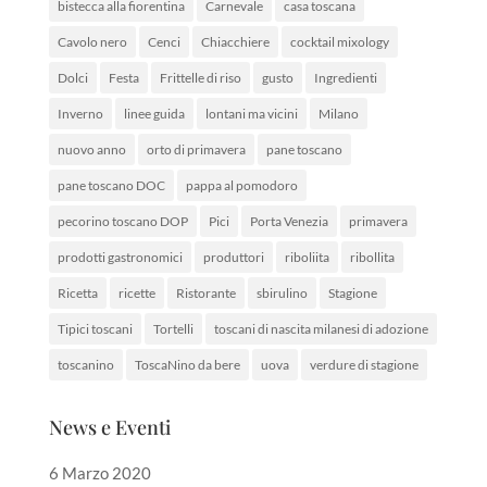
bistecca alla fiorentina
Carnevale
casa toscana
Cavolo nero
Cenci
Chiacchiere
cocktail mixology
Dolci
Festa
Frittelle di riso
gusto
Ingredienti
Inverno
linee guida
lontani ma vicini
Milano
nuovo anno
orto di primavera
pane toscano
pane toscano DOC
pappa al pomodoro
pecorino toscano DOP
Pici
Porta Venezia
primavera
prodotti gastronomici
produttori
riboliita
ribollita
Ricetta
ricette
Ristorante
sbirulino
Stagione
Tipici toscani
Tortelli
toscani di nascita milanesi di adozione
toscanino
ToscaNino da bere
uova
verdure di stagione
News e Eventi
6 Marzo 2020