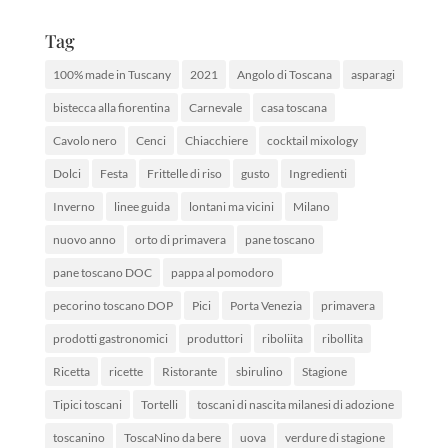
Tag
100% made in Tuscany
2021
Angolo di Toscana
asparagi
bistecca alla fiorentina
Carnevale
casa toscana
Cavolo nero
Cenci
Chiacchiere
cocktail mixology
Dolci
Festa
Frittelle di riso
gusto
Ingredienti
Inverno
linee guida
lontani ma vicini
Milano
nuovo anno
orto di primavera
pane toscano
pane toscano DOC
pappa al pomodoro
pecorino toscano DOP
Pici
Porta Venezia
primavera
prodotti gastronomici
produttori
riboliita
ribollita
Ricetta
ricette
Ristorante
sbirulino
Stagione
Tipici toscani
Tortelli
toscani di nascita milanesi di adozione
toscanino
ToscaNino da bere
uova
verdure di stagione