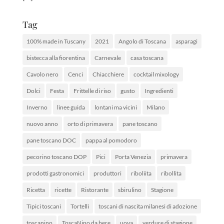
Tag
100% made in Tuscany
2021
Angolo di Toscana
asparagi
bistecca alla fiorentina
Carnevale
casa toscana
Cavolo nero
Cenci
Chiacchiere
cocktail mixology
Dolci
Festa
Frittelle di riso
gusto
Ingredienti
Inverno
linee guida
lontani ma vicini
Milano
nuovo anno
orto di primavera
pane toscano
pane toscano DOC
pappa al pomodoro
pecorino toscano DOP
Pici
Porta Venezia
primavera
prodotti gastronomici
produttori
riboliita
ribollita
Ricetta
ricette
Ristorante
sbirulino
Stagione
Tipici toscani
Tortelli
toscani di nascita milanesi di adozione
toscanino
ToscaNino da bere
uova
verdure di stagione